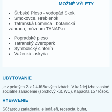
MOŽNÉ VÝLETY
Štrbské Pleso - vodopád Skok
Smokovce, Hrebienok
Tatranská Lomnica - botanická
záhrada, múzeum TANAP-u
Popradské pleso
Tatranský Zveropark
Symbolický cintorín
Važecká jaskyňa
UBYTOVANIE
je v pekných 2- až 4-lôžkových izbách. V každej izbe vlastné
sociálne zariadenie (sprchový kút, WC). Kapacita 157 lôžok.
VYBAVENIE
Súčasťou zariadenia je jedáleň, recepcia, bufet,